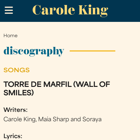
Carole King
Skip
.
to
main
content
Home
You
are
discography
here
SONGS
TORRE DE MARFIL (WALL OF
SMILES)
Writers:
Carole King, Maia Sharp and Soraya
Lyrics: